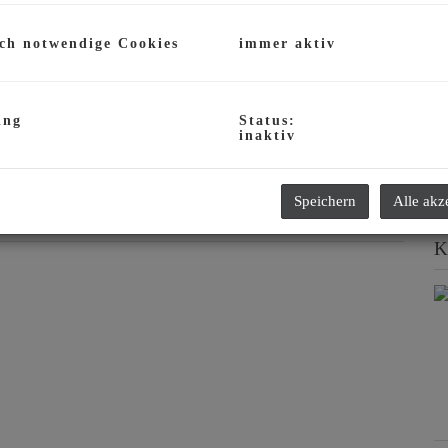
F
W
ch notwendige Cookies
immer aktiv
T
S
T
S
ing
Status:
inaktiv
B
B
Z
Speichern
Alle akz
K