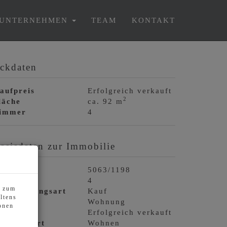
UNTERNEHMEN
TEAM
KONTAKT
ckdaten
aufpreis
Erfolgreich verkauft
2
läche
ca. 92 m
immer
4
asisdaten zur Immobilie
bjektnr.
5063/1198
immer
4
s zum
ermarktungsart
Kauf
ltens
bjektart
Wohnung
onen
aufpreis
Erfolgreich verkauft
utzungsart
Wohnen