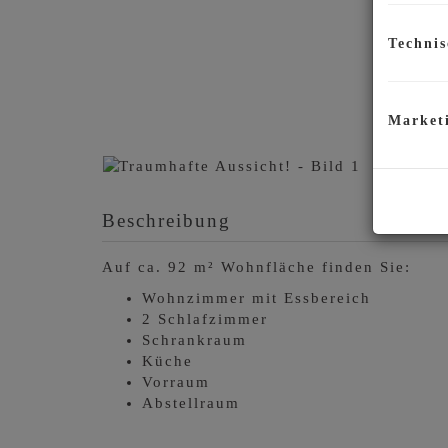
Technis
Market
Beschreibung
Auf ca. 92 m² Wohnfläche finden Sie:
Wohnzimmer mit Essbereich
2 Schlafzimmer
Schrankraum
Küche
Vorraum
Abstellraum