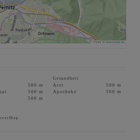
Tiles ©
basemap.at
Gesundheit
500 m
Arzt
500 m
mat
500 m
Apotheke
500 m
500 m
treetMap