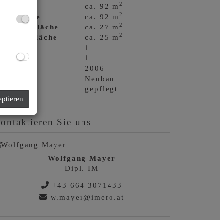
2
läche
ca. 92 m
2
ohnfläche
ca. 92 m
2
errassenfläche
ca. 27 m
2
tellplatzfläche
ca. 25 m
errassen
1
tellplätze
1
aujahr
2006
auart
Neubau
ustand
gepflegt
eptieren
ontaktieren Sie uns
Wolfgang Mayer
Dipl. IM
+43 664 3071433
w.mayer@imero.at