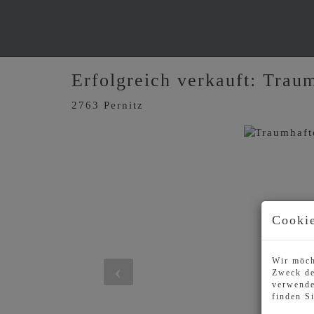
Erfolgreich verkauft: Trau
2763 Pernitz
Cookie
Wir möch
Zweck de
verwende
finden S