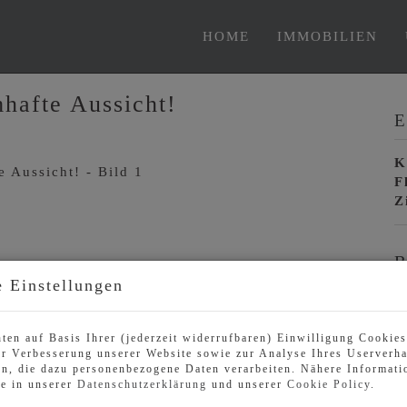
HOME
IMMOBILIEN
mhafte Aussicht!
E
K
F
Z
B
 Einstellungen
O
Z
ten auf Basis Ihrer (jederzeit widerrufbaren) Einwilligung Cookie
V
r Verbesserung unserer Website sowie zur Analyse Ihres Userverha
O
n, die dazu personenbezogene Daten verarbeiten. Nähere Informati
K
ie in unserer
Datenschutzerklärung
und unserer
Cookie Policy
.
N