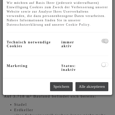
Wir möchten auf Basis Ihrer (jederzeit widerrufbaren)
Einwilligung Cookies zum Zweck der Verbesserung unserer
Website sowie zur Analyse Ihres Userverhaltens
verwenden, die dazu personenbezogene Daten verarbeiten.
Nähere Informationen finden Sie in unserer
Datenschutzerklärung
und unserer
Cookie Policy
.
Technisch notwendige
immer
Cookies
aktiv
Marketing
Status:
inaktiv
Beschreibung
Ein sehr großes aufgeschlossenes Grundstück
Speichern
Alle akzeptieren
bereit zum bebauen wartet auf Sie!
Auf 3.718 m² Bauland befindet sich bereits:
Stadel
Erdkeller