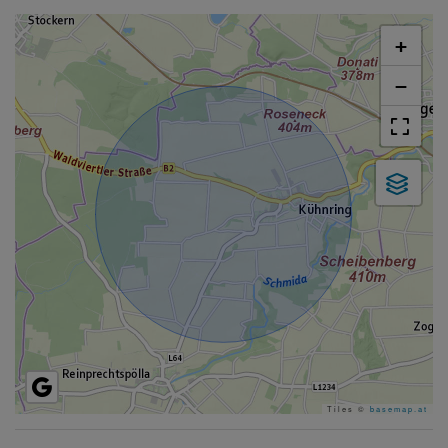
+
−
Tiles ©
basemap.at