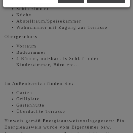
WC
Schlafzimmer
Küche
Abstellraum/Speisekammer
Wohnzimmer mit Zugang zur Terrasse
Obergeschoss:
Vorraum
Badezimmer
4 Räume, nutzbar als Schlaf- oder
Kinderzimmer, Büro etc...
Im Außenbereich finden Sie:
Garten
Grillplatz
Gartenhütte
Überdachte Terrasse
Hinweis gemäß Energieausweisvorlagegesetz: Ein
Energieausweis wurde vom Eigentümer bzw.