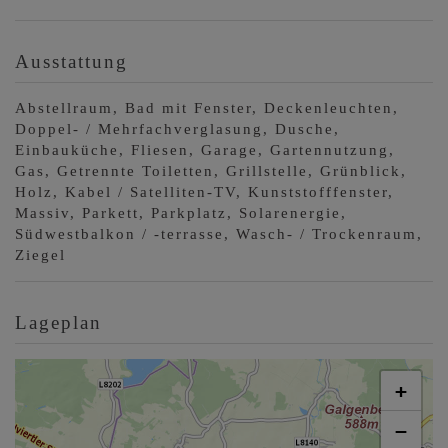
Ausstattung
Abstellraum
Bad mit Fenster
Deckenleuchten
Doppel- / Mehrfachverglasung
Dusche
Einbauküche
Fliesen
Garage
Gartennutzung
Gas
Getrennte Toiletten
Grillstelle
Grünblick
Holz
Kabel / Satelliten-TV
Kunststofffenster
Massiv
Parkett
Parkplatz
Solarenergie
Südwestbalkon / -terrasse
Wasch- / Trockenraum
Ziegel
Lageplan
+
−