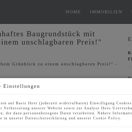
HOME
IMMOBILIEN
mhaftes Baugrundstück mit
E
inem unschlagbaren Preis!"
K
F
B
 Einstellungen
O
V
ten auf Basis Ihrer (jederzeit widerrufbaren) Einwilligung Cookie
O
r Verbesserung unserer Website sowie zur Analyse Ihres Userverha
K
n, die dazu personenbezogene Daten verarbeiten. Nähere Informati
N
ie in unserer
Datenschutzerklärung
und unserer
Cookie Policy
.
F
G