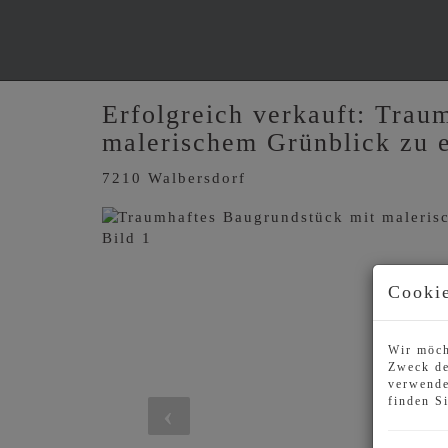
Erfolgreich verkauft: Trau
malerischem Grünblick zu e
7210 Walbersdorf
Cookie
Wir möch
Zweck de
verwende
finden S