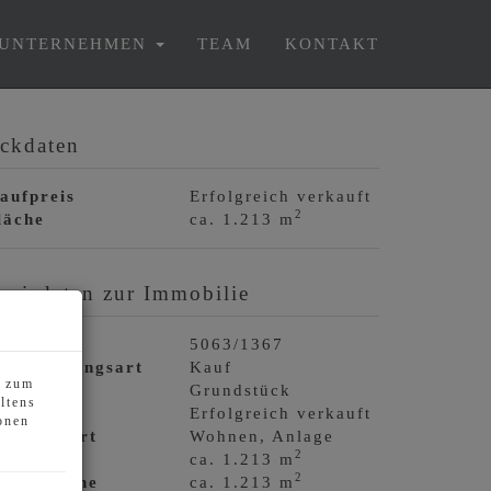
UNTERNEHMEN
TEAM
KONTAKT
ckdaten
aufpreis
Erfolgreich verkauft
2
läche
ca. 1.213 m
asisdaten zur Immobilie
bjektnr.
5063/1367
ermarktungsart
Kauf
s zum
bjektart
Grundstück
ltens
aufpreis
Erfolgreich verkauft
onen
utzungsart
Wohnen
Anlage
2
läche
ca. 1.213 m
2
rundfläche
ca. 1.213 m