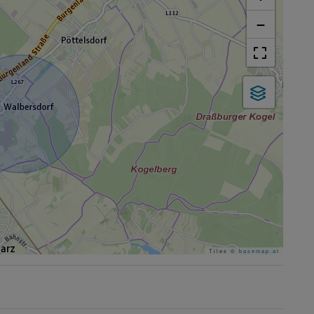
−
Tiles ©
basemap.at