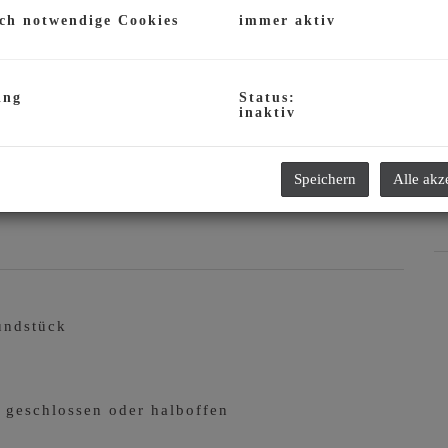
ch notwendige Cookies
immer aktiv
K
ing
Status:
inaktiv
Speichern
Alle akz
undstück
 geschlossen oder halboffen