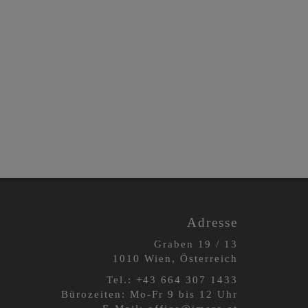
Adresse
Graben 19 / 13
1010 Wien, Österreich
Tel.:
+43 664 3
07 1433
Bürozeiten: Mo-Fr 9 bis 12 Uhr