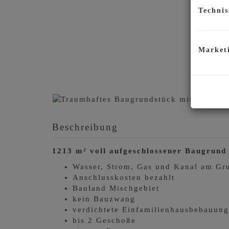
Technis
Market
Beschreibung
1213 m² voll aufgeschlossener Baugrund
Wasser, Strom, Gas und Kanal am Gr
Anschlusskosten bezahlt
Bauland Mischgebiet
kein Bauzwang
verdichtete Einfamilienhausbebauung
bis 2 Geschoße