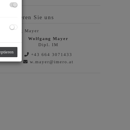
ontaktieren Sie uns
Wolfgang Mayer
Dipl. IM
eptieren
+43 664 3071433
w.mayer@imero.at