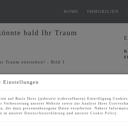
HOME
IMMOBILIEN
 könnte bald Ihr Traum
E
K
F
B
 Einstellungen
O
V
ten auf Basis Ihrer (jederzeit widerrufbaren) Einwilligung Cookie
O
r Verbesserung unserer Website sowie zur Analyse Ihres Userverha
K
n, die dazu personenbezogene Daten verarbeiten. Nähere Informati
ie in unserer
Datenschutzerklärung
und unserer
Cookie Policy
.
N
F
G