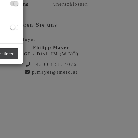
rschließung
unerschlossen
ontaktieren Sie uns
Philipp Mayer
eptieren
GF / Dipl. IM (W,NÖ)
+43 664 5834076
p.mayer@imero.at