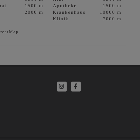
mat
1500 m
Apotheke
1500 m
2000 m
Krankenhaus
10000 m
Klinik
7000 m
treetMap