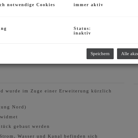
E
ch notwendige Cookies
immer aktiv
K
ing
Status:
inaktiv
Speichern
Alle akz
d wurde im Zuge einer Erweiterung kürzlich
tung Nord)
widmet
stück gebaut werden
 Strom, Wasser und Kanal befinden sich