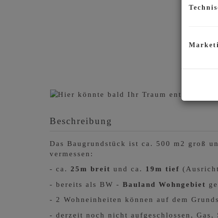
Technis
Market
Beschreibung
Das Baugrundstück ist ca. 500 m2 groß un
vermessen:
- ca.
25m breit
und ca.
19m tief
(Ausrich
- bereits als BW -
Bauland Wohngebiet
ge
- 2 Wohneinheiten können auf dem Grund
- derzeit noch nicht aufgeschlossen, Gas,