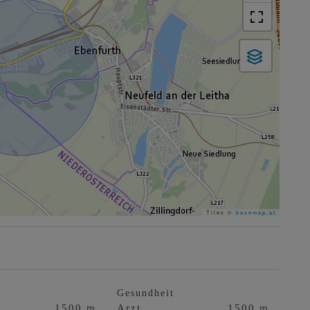
Tiles ©
basemap.at
Gesundheit
1500 m
Arzt
1500 m