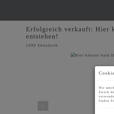
Erfolgreich verkauft: Hier
entstehen!
2490 Ebenfurth
Cookie
Wir möch
Zweck de
verwende
finden S