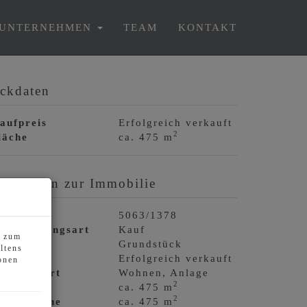
UNTERNEHMEN
TEAM
KONTAKT
ckdaten
aufpreis
Erfolgreich verkauft
2
läche
ca. 475 m
asisdaten zur Immobilie
bjektnr.
5063/1378
ermarktungsart
Kauf
s zum
bjektart
Grundstück
ltens
aufpreis
Erfolgreich verkauft
onen
utzungsart
Wohnen
Anlage
2
läche
ca. 475 m
2
rundfläche
ca. 475 m