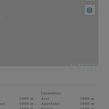
Tiles ©
basemap.at
Gesundheit
1000 m
Arzt
1000 m
mat
1000 m
Apotheke
1000 m
1000 m
Klinik
1500 m