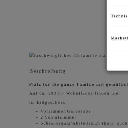
Technis
Market
Beschreibung
Platz für die ganze Familie mit gemütli
Auf ca. 100 m² Wohnfläche finden Sie:
Im Erdgeschoss:
Vorzimmer/Garderobe
2 Schlafzimmer
Schrankraum/Abstellraum (kann auch