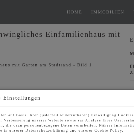
HOME
IMMOBILIEN
chwingliches Einfamilienhaus mit
E
M
F
Z
B
 Einstellungen
O
Z
ten auf Basis Ihrer (jederzeit widerrufbaren) Einwilligung Cookie
V
r Verbesserung unserer Website sowie zur Analyse Ihres Userverha
O
n, die dazu personenbezogene Daten verarbeiten. Nähere Informati
ie in unserer
Datenschutzerklärung
und unserer
Cookie Policy
.
M