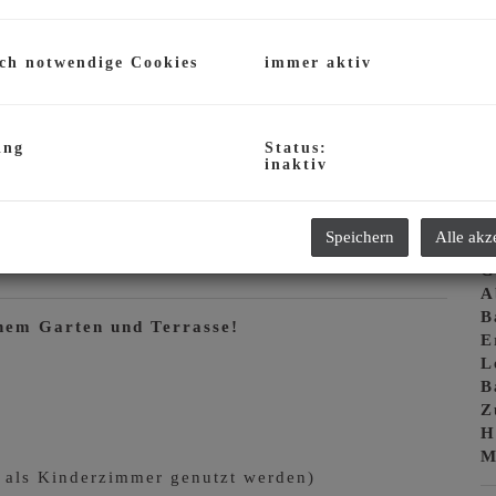
N
F
ch notwendige Cookies
immer aktiv
W
G
G
ing
Status:
V
inaktiv
T
B
Speichern
Alle akz
T
G
A
B
chem Garten und Terrasse!
E
L
B
Z
H
M
 als Kinderzimmer genutzt werden)