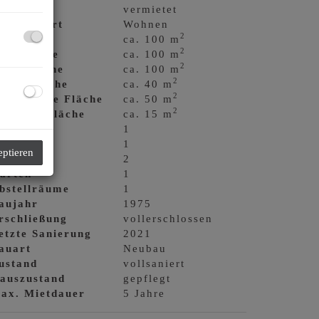
vermietet
utzungsart
Wohnen
2
läche
ca. 100 m
2
ohnfläche
ca. 100 m
2
rundfläche
ca. 100 m
2
artenfläche
ca. 40 m
2
erbaubare Fläche
ca. 50 m
2
errassenfläche
ca. 15 m
äder
1
WC
1
eptieren
errassen
2
ärten
1
bstellräume
1
aujahr
1975
rschließung
vollerschlossen
etzte Sanierung
2021
auart
Neubau
ustand
vollsaniert
auszustand
gepflegt
ax. Mietdauer
5 Jahre