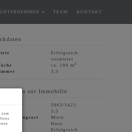
UNTERNEHMEN
TEAM
KONTAKT
ckdaten
iete
Erfolgreich
vermietet
2
läche
ca. 100 m
immer
3,5
asisdaten zur Immobilie
bjektnr.
5063/1423
immer
3,5
s zum
ermarktungsart
Miete
ltens
bjektart
Haus
onen
iete
Erfolgreich