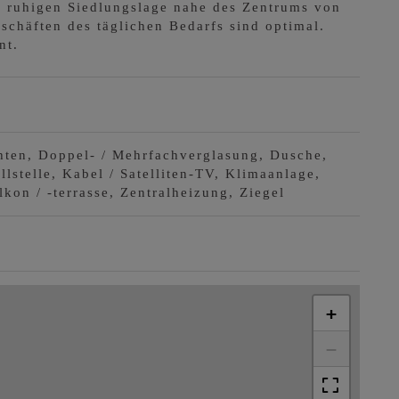
er ruhigen Siedlungslage nahe des Zentrums von
schäften des täglichen Bedarfs sind optimal.
nt.
hten
Doppel- / Mehrfachverglasung
Dusche
llstelle
Kabel / Satelliten-TV
Klimaanlage
kon / -terrasse
Zentralheizung
Ziegel
+
−