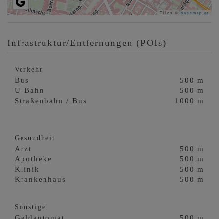
Tiles ©
basemap.at
Infrastruktur/Entfernungen (POIs)
Verkehr
Bus
500 m
U-Bahn
500 m
Straßenbahn / Bus
1000 m
Gesundheit
Arzt
500 m
Apotheke
500 m
Klinik
500 m
Krankenhaus
500 m
Sonstige
Geldautomat
500 m