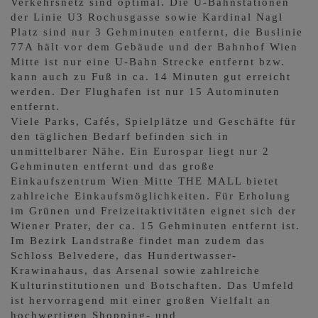
Verkehrsnetz sind optimal. Die U-Bahnstationen
der Linie U3 Rochusgasse sowie Kardinal Nagl
Platz sind nur 3 Gehminuten entfernt, die Buslinie
77A hält vor dem Gebäude und der Bahnhof Wien
Mitte ist nur eine U-Bahn Strecke entfernt bzw.
kann auch zu Fuß in ca. 14 Minuten gut erreicht
werden. Der Flughafen ist nur 15 Autominuten
entfernt.
Viele Parks, Cafés, Spielplätze und Geschäfte für
den täglichen Bedarf befinden sich in
unmittelbarer Nähe. Ein Eurospar liegt nur 2
Gehminuten entfernt und das große
Einkaufszentrum Wien Mitte THE MALL bietet
zahlreiche Einkaufsmöglichkeiten. Für Erholung
im Grünen und Freizeitaktivitäten eignet sich der
Wiener Prater, der ca. 15 Gehminuten entfernt ist.
Im Bezirk Landstraße findet man zudem das
Schloss Belvedere, das Hundertwasser-
Krawinahaus, das Arsenal sowie zahlreiche
Kulturinstitutionen und Botschaften. Das Umfeld
ist hervorragend mit einer großen Vielfalt an
hochwertigen Shopping- und