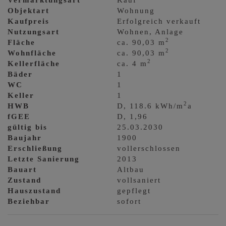
Vermarktungsart
Kauf
Objektart
Wohnung
Kaufpreis
Erfolgreich verkauft
Nutzungsart
Wohnen
Anlage
2
Fläche
ca. 90,03 m
2
Wohnfläche
ca. 90,03 m
2
Kellerfläche
ca. 4 m
Bäder
1
WC
1
Keller
1
2
HWB
D, 118.6 kWh/m
a
fGEE
D, 1,96
gültig bis
25.03.2030
Baujahr
1900
Erschließung
vollerschlossen
Letzte Sanierung
2013
Bauart
Altbau
Zustand
vollsaniert
Hauszustand
gepflegt
Beziehbar
sofort