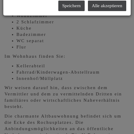
Speichern
Alle akzeptieren
Eingangsbereich/Garderobe
Wohnzimmer
2 Schlafzimmer
Küche
Badezimmer
WC separat
Flur
Im Wohnhaus finden Sie:
Kellerabteil
Fahrrad/Kinderwagen-Abstellraum
Innenhof/Müllplatz
Wir weisen darauf hin, dass zwischen dem
Vermittler und dem zu vermittelnden Dritten ein
familiäres oder wirtschaftliches Naheverhältnis
besteht.
Die charmante Altbauwohnung befindet sich um
die Ecke des Rochusplatzes. Die
Anbindungsmöglichkeiten an das öffentliche