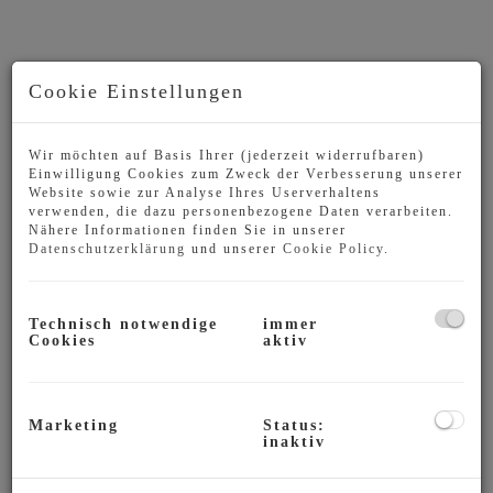
Cookie Einstellungen
Wir möchten auf Basis Ihrer (jederzeit widerrufbaren)
Einwilligung Cookies zum Zweck der Verbesserung unserer
Website sowie zur Analyse Ihres Userverhaltens
verwenden, die dazu personenbezogene Daten verarbeiten.
Nähere Informationen finden Sie in unserer
Wohnzimmer
Datenschutzerklärung
und unserer
Cookie Policy
.
Technisch notwendige
immer
Cookies
aktiv
Beschreibung
Es gibt sie noch ... Wiener Schmuckstücke mit
Marketing
Status:
der perfekten Kombination aus klassischem Flair
inaktiv
und modernem Wohnen!
Auf ca. 90 m² Wohnfläche finden Sie: