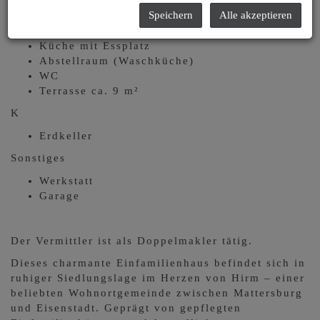
Schlafzimmer
Speichern
Alle akzeptieren
Kabinett
Bad mit Dusche und Wanne
Küche mit Essplatz
Abstellraum (Waschküche)
WC
Terrasse ca. 9 m²
K
Erdkeller
Sonstiges
Werkstatt
Garage
Der Vermittler ist als Doppelmakler tätig.
Dieses charmante Einfamilienhaus befindet sich in
ruhiger Siedlungslage im Herzen von Hirm – einer
beliebten Wohnortgemeinde zwischen Mattersburg
und Eisenstadt. Geprägt von gepflegten