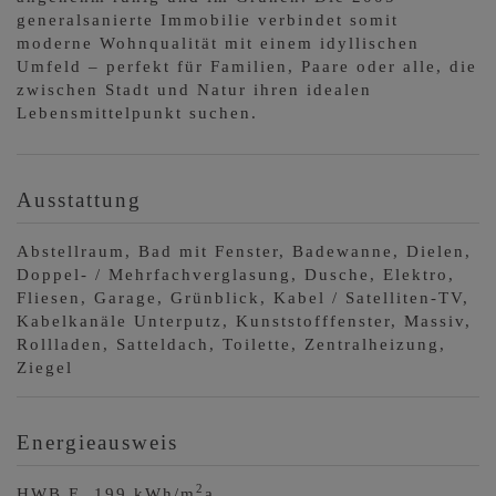
generalsanierte Immobilie verbindet somit
moderne Wohnqualität mit einem idyllischen
Umfeld – perfekt für Familien, Paare oder alle, die
zwischen Stadt und Natur ihren idealen
Lebensmittelpunkt suchen.
Ausstattung
Abstellraum
Bad mit Fenster
Badewanne
Dielen
Doppel- / Mehrfachverglasung
Dusche
Elektro
Fliesen
Garage
Grünblick
Kabel / Satelliten-TV
Kabelkanäle Unterputz
Kunststofffenster
Massiv
Rollladen
Satteldach
Toilette
Zentralheizung
Ziegel
Energieausweis
2
HWB
E, 199 kWh/m
a