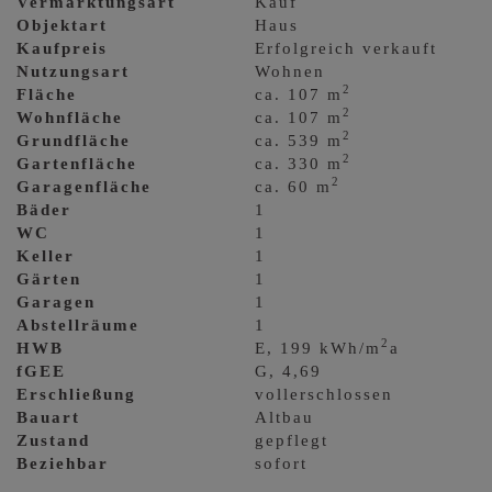
Vermarktungsart
Kauf
Objektart
Haus
Kaufpreis
Erfolgreich verkauft
Nutzungsart
Wohnen
2
Fläche
ca. 107 m
2
Wohnfläche
ca. 107 m
2
Grundfläche
ca. 539 m
2
Gartenfläche
ca. 330 m
2
Garagenfläche
ca. 60 m
Bäder
1
WC
1
Keller
1
Gärten
1
Garagen
1
Abstellräume
1
2
HWB
E, 199 kWh/m
a
fGEE
G, 4,69
Erschließung
vollerschlossen
Bauart
Altbau
Zustand
gepflegt
Beziehbar
sofort