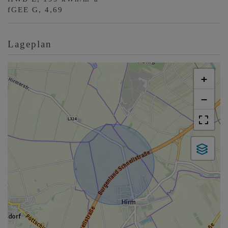
fGEE
G, 4,69
Lageplan
+
−