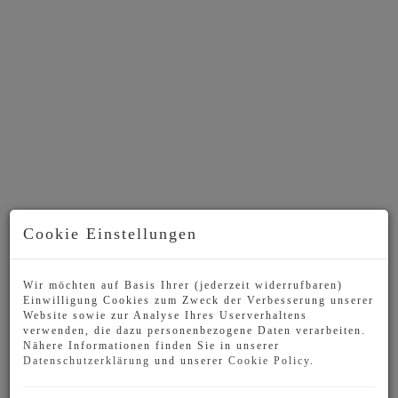
Cookie Einstellungen
Beschreibung
Wir möchten auf Basis Ihrer (jederzeit widerrufbaren)
Einwilligung Cookies zum Zweck der Verbesserung unserer
Dieses moderne und neuwertige Einfamilienhaus
Website sowie zur Analyse Ihres Userverhaltens
vereint zeitgemäßen Wohnkomfort, großzügige
verwenden, die dazu personenbezogene Daten verarbeiten.
Nähere Informationen finden Sie in unserer
Raumaufteilung und eine besonders ruhige
Datenschutzerklärung
und unserer
Cookie Policy
.
Wohnlage. Die Immobilie überzeugt durch
hochwertige Bauqualität, viel Platz für Familien,