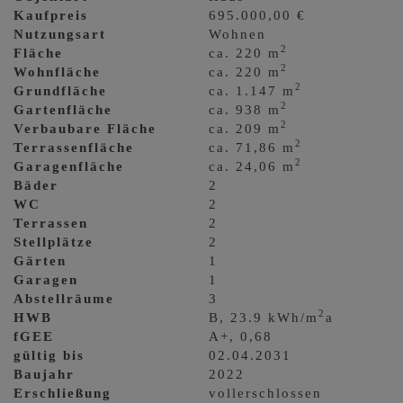
Kaufpreis
695.000,00 €
Nutzungsart
Wohnen
2
Fläche
ca. 220 m
2
Wohnfläche
ca. 220 m
2
Grundfläche
ca. 1.147 m
2
Gartenfläche
ca. 938 m
2
Verbaubare Fläche
ca. 209 m
2
Terrassenfläche
ca. 71,86 m
2
Garagenfläche
ca. 24,06 m
Bäder
2
WC
2
Terrassen
2
Stellplätze
2
Gärten
1
Garagen
1
Abstellräume
3
2
HWB
B, 23.9 kWh/m
a
fGEE
A+, 0,68
gültig bis
02.04.2031
Baujahr
2022
Erschließung
vollerschlossen