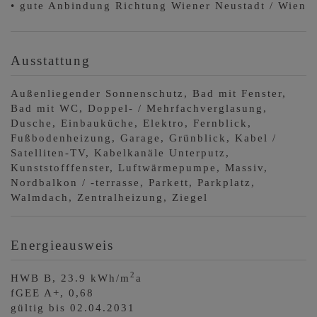
• gute Anbindung Richtung Wiener Neustadt / Wien
Ausstattung
Außenliegender Sonnenschutz
Bad mit Fenster
Bad mit WC
Doppel- / Mehrfachverglasung
Dusche
Einbauküche
Elektro
Fernblick
Fußbodenheizung
Garage
Grünblick
Kabel /
Satelliten-TV
Kabelkanäle Unterputz
Kunststofffenster
Luftwärmepumpe
Massiv
Nordbalkon / -terrasse
Parkett
Parkplatz
Walmdach
Zentralheizung
Ziegel
Energieausweis
2
HWB
B, 23.9 kWh/m
a
fGEE
A+, 0,68
gültig bis
02.04.2031