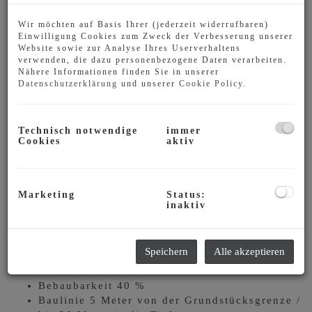
Wir möchten auf Basis Ihrer (jederzeit widerrufbaren)
Einwilligung Cookies zum Zweck der Verbesserung unserer
Website sowie zur Analyse Ihres Userverhaltens
verwenden, die dazu personenbezogene Daten verarbeiten.
Nähere Informationen finden Sie in unserer
Datenschutzerklärung
und unserer
Cookie Policy
.
Technisch notwendige
immer
Cookies
aktiv
Beschreibung
Marketing
Status:
927 m² sonniges Baugrundstück
inaktiv
Widmung: Bauland-Wohngebiet
Wasser-, Kanal-, Stromanschluss an der
Speichern
Alle akzeptieren
Grundstücksgrenze
Bauklasse I
Bebaubarkeit 40 %
Baulinie 5 Meter von der Grundstücksgrenze /