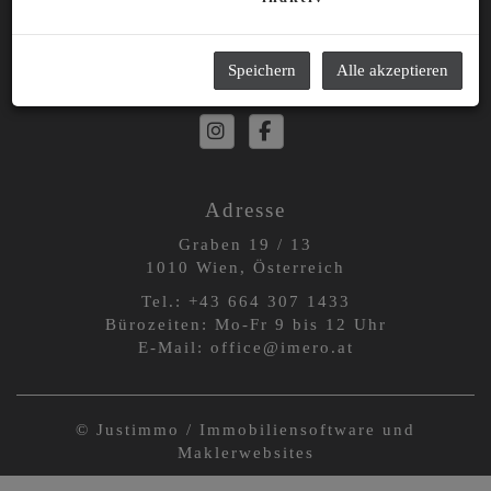
IMPRESSUM
DATENSCHUTZINFORMATION
Speichern
Alle akzeptieren
Adresse
Graben 19 / 13
1010 Wien, Österreich
Tel.:
+43 664 3
07 1433
Bürozeiten: Mo-Fr 9 bis 12 Uhr
E-Mail:
office@imero.at
©
Justimmo / Immobiliensoftware und
Maklerwebsites