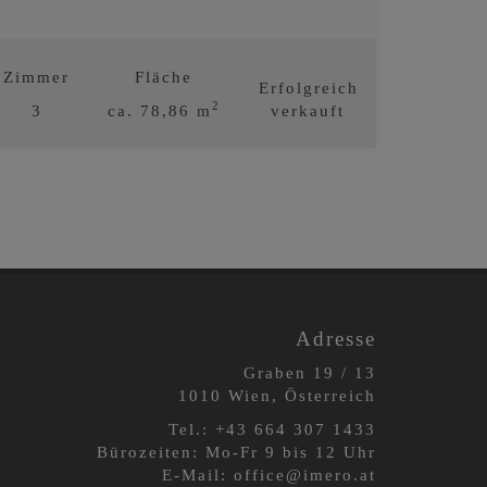
Zimmer
Fläche
Erfolgreich
2
3
ca. 78,86 m
verkauft
Adresse
Graben 19 / 13
1010 Wien, Österreich
Tel.:
+43 664 3
07 1433
Bürozeiten: Mo-Fr 9 bis 12 Uhr
E-Mail:
office@imero.at