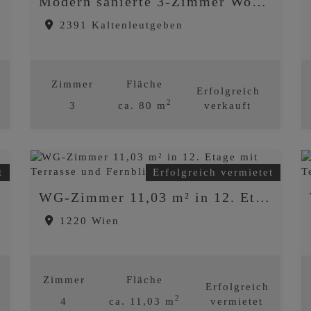
Modern sanierte 3-Zimmer Wohnung mit Loggia nahe Wien!
2391 Kaltenleutgeben
Zimmer
Fläche
Erfolgreich
2
3
ca. 80 m
verkauft
t
Erfolgreich vermietet
WG-Zimmer 11,03 m² in 12. Etage mit Terrasse und Fernblick
1220 Wien
Zimmer
Fläche
Erfolgreich
2
4
ca. 11,03 m
vermietet