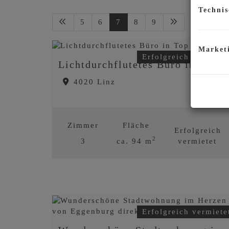
Technis
5
6
7
8
9
Market
Erfolgreich vermiete
Lichtdurchflutetes Büro in Top Lage!
4020 Linz
Zimmer
Fläche
Erfolgreich
2
3
ca. 94 m
vermietet
Erfolgreich vermiete