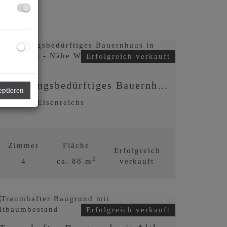
Erfolgreich verkauft
Sanierungsbedürftiges Bauernhaus in Eisenreichs - Nähe Waidhofen an der Thaya.
eptieren
3834 Eisenreichs
Zimmer
Fläche
Erfolgreich
2
4
ca. 88 m
verkauft
Erfolgreich verkauft