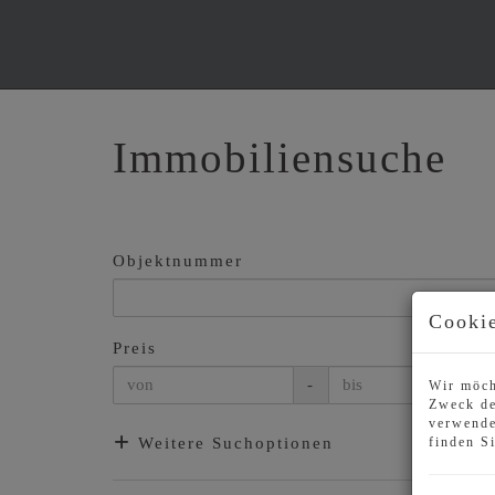
Immobiliensuche
Objektnummer
Cookie
Preis
-
Wir möch
Zweck de
verwende
Weitere Suchoptionen
finden S