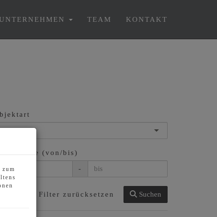
UNTERNEHMEN
TEAM
KONTAKT
bjektart
ohnfläche (von/bis)
-
s zum
ltens
onen
Filter zurücksetzen
Suchen