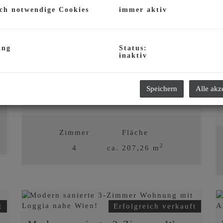
ch notwendige Cookies
immer aktiv
ing
Status:
t
Erfolgreich vermietet
inaktiv
Exklusive Designer-Villa vor den Toren Wiens!
Speichern
Alle akz
2325 Velm
Zimmer
Fläche
2
4
ca. 207,26 m
Erfolgreich
vermietet
t
Erfolgreich verkauft