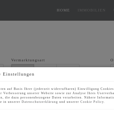
HOME
IMMOBILIEN
Vermarktungsart
O
Alle
Miete
Kauf
 Einstellungen
Zimmer
W
-
ten auf Basis Ihrer (jederzeit widerrufbaren) Einwilligung Cookie
r Verbesserung unserer Website sowie zur Analyse Ihres Userverha
n, die dazu personenbezogene Daten verarbeiten. Nähere Informati
ie in unserer
Datenschutzerklärung
und unserer
Cookie Policy
.