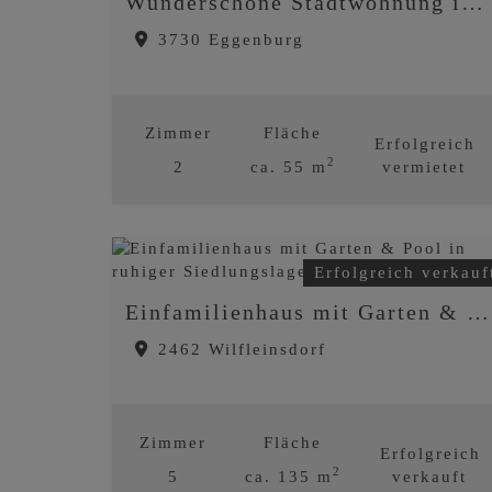
Wunderschöne Stadtwohnung im Herzen von Eggenburg direkt am Hauptplatz
3730 Eggenburg
Zimmer
Fläche
Erfolgreich
2
2
ca. 55 m
vermietet
Erfolgreich verkauf
Einfamilienhaus mit Garten & Pool in ruhiger Siedlungslage!
2462 Wilfleinsdorf
Zimmer
Fläche
Erfolgreich
2
5
ca. 135 m
verkauft