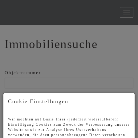
Navi
Immobiliensuche
Objektnummer
Vermarktungsart
Cookie Einstellungen
Alle
Miete
Kauf
Wir möchten auf Basis Ihrer (jederzeit widerrufbaren)
Objektart
Einwilligung Cookies zum Zweck der Verbesserung unserer
Website sowie zur Analyse Ihres Userverhaltens
verwenden, die dazu personenbezogene Daten verarbeiten.