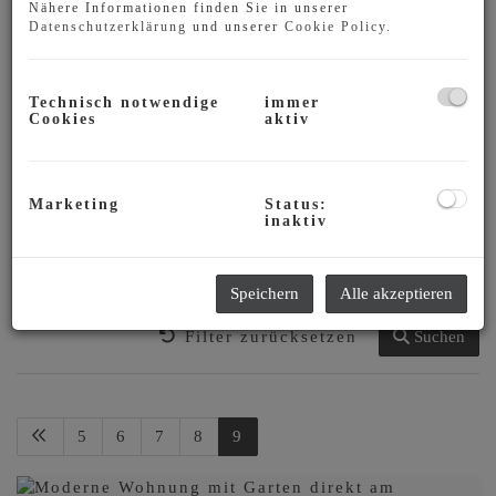
Nähere Informationen finden Sie in unserer
Preis
Datenschutzerklärung
und unserer
Cookie Policy
.
-
Technisch notwendige
immer
Zimmer
Cookies
aktiv
-
Wohnfläche (von/bis)
Marketing
Status:
inaktiv
-
Speichern
Alle akzeptieren
Weitere Suchoptionen
Filter zurücksetzen
Suchen
5
6
7
8
9